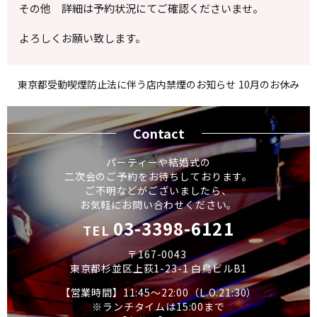
その他 詳細は予約状況にてご確認くださいませ。
よろしくお願い致します。
東京都受動喫煙防止法に伴う店内禁煙のお知らせ
10月のお休み
Contact
パーティーや結婚式の
二次会のご予約をお待ちしております。
ご不明などがございましたら、
お気軽にお問い合わせください。
03-3398-6121
TEL
〒167-0043
東京都杉並区上荻1-23-1 白鳥ビルB1
【営業時間】11:45～22:00（L.O.21:30）
※ランチタイムは15:00まで