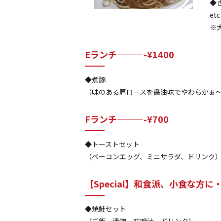
◆
et
※
Eランチ———-¥1400
◆煮豚
（味のある肩ロースを醤油味でやわらかぁ
Fランチ———-¥700
◆トーストセット
（ベーコンエッグ、ミニサラダ、ドリンク
【Special】和食派、小食な方に・
◆焼鮭セット
（ご飯、漬物、味噌汁、ドリンク）