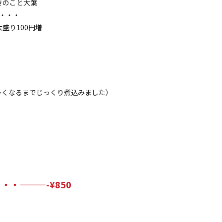
きのこと大葉
c・・・
大盛り100円増
～くなるまでじっくり煮込みました）
）
・・———-¥850