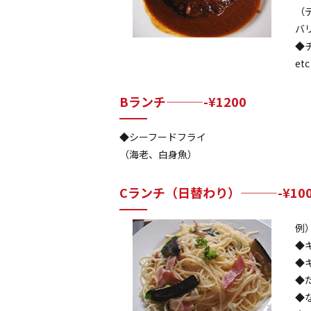
（
バ
◆
et
Bランチ———-¥1200
◆シーフードフライ
（海老、白身魚）
Cランチ（日替わり）———-¥100
例
◆
◆
◆
◆