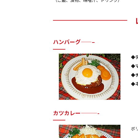
ハンバーグ——–
◆
◆
◆
◆
カツカレー———-
ボ