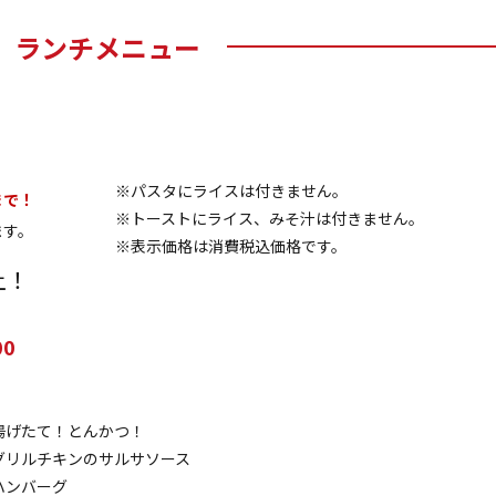
ランチメニュー
※パスタにライスは付きません。
まで！
※トーストにライス、みそ汁は付きません。
ます。
※表示価格は消費税込価格です。
上！
0
）
揚げたて！とんかつ！
グリルチキンのサルサソース
ハンバーグ